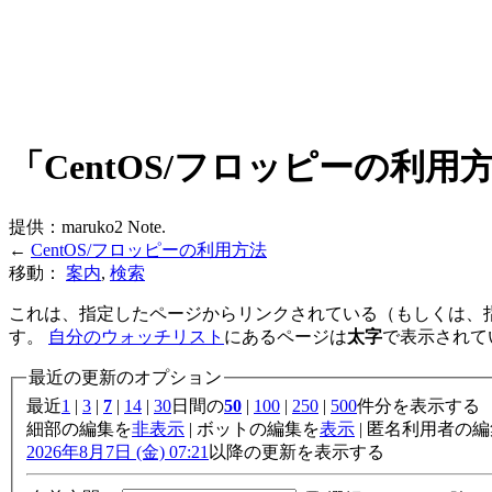
「CentOS/フロッピーの利
提供：maruko2 Note.
←
CentOS/フロッピーの利用方法
移動：
案内
,
検索
これは、指定したページからリンクされている（もしくは、
す。
自分のウォッチリスト
にあるページは
太字
で表示されて
最近の更新のオプション
最近
1
|
3
|
7
|
14
|
30
日間の
50
|
100
|
250
|
500
件分を表示する
細部の編集を
非表示
| ボットの編集を
表示
| 匿名利用者の
2026年8月7日 (金) 07:21
以降の更新を表示する