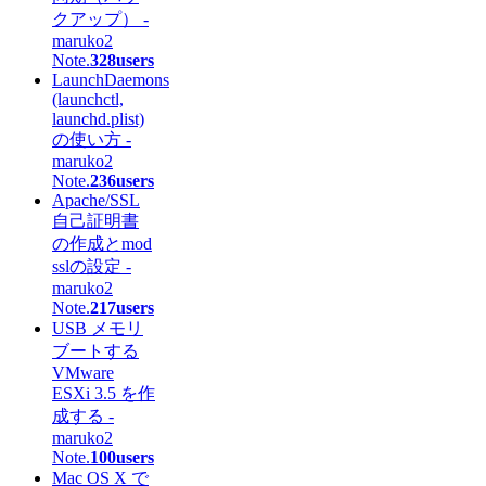
クアップ） -
maruko2
Note.
328users
LaunchDaemons
(launchctl,
launchd.plist)
の使い方 -
maruko2
Note.
236users
Apache/SSL
自己証明書
の作成とmod
sslの設定 -
maruko2
Note.
217users
USB メモリ
ブートする
VMware
ESXi 3.5 を作
成する -
maruko2
Note.
100users
Mac OS X で