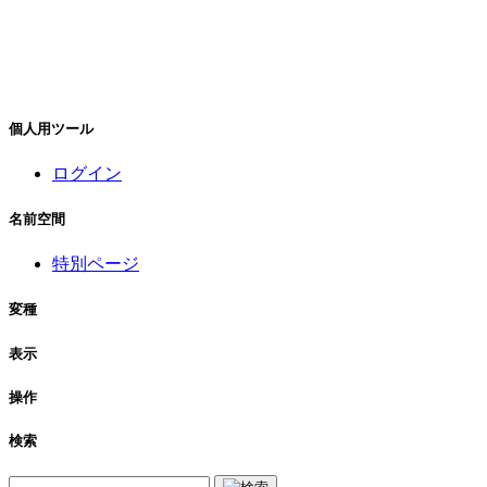
個人用ツール
ログイン
名前空間
特別ページ
変種
表示
操作
検索