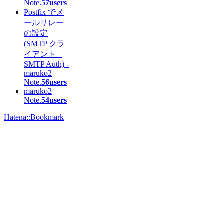
Note.
57users
Postfix でメ
ールリレー
の設定
(SMTP クラ
イアント +
SMTP Auth) -
maruko2
Note.
56users
maruko2
Note.
54users
Hatena::Bookmark