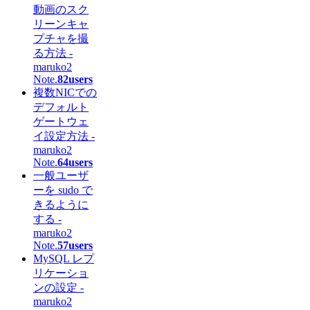
動画のスク
リーンキャ
プチャを撮
る方法 -
maruko2
Note.
82users
複数NICでの
デフォルト
ゲートウェ
イ設定方法 -
maruko2
Note.
64users
一般ユーザ
ーを sudo で
きるように
する -
maruko2
Note.
57users
MySQL レプ
リケーショ
ンの設定 -
maruko2