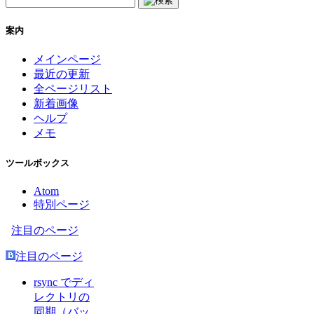
案内
メインページ
最近の更新
全ページリスト
新着画像
ヘルプ
メモ
ツールボックス
Atom
特別ページ
注目のページ
注目のページ
rsync でディ
レクトリの
同期（バッ